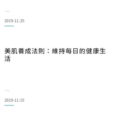
雖然選擇沐浴用品時應該挑選高保濕度的產品，但仍須避免沖
洗後會產生咕溜觸感的沐浴乳，避免因殘留而使肌膚造成負
擔。
2019-11-25
可是也不要以為使用肥皂大力清潔就是正確的方式呀！
美肌養成法則：維持每日的健康生
活
天氣越來越冷，你，洗對了嗎？
2019-11-15
點開各家國內外時尚雜誌搜尋大明星們保養的方式時，大多會
發現一個主軸—越簡單、原始越好！
以下四點幫助你利用洗澡時間給予身體最好的照護：