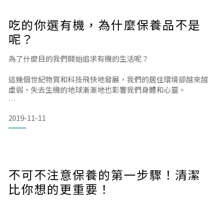
吃的你選有機，為什麼保養品不是
對著鏡子拿起粉餅、眼影遮蓋住無法忍受的瑕疵層層妝點自
水溫
己，這可能是許多人日常的生活模式。
呢？
夏天一般沖澡時的水溫都不會太高，但隨著冬季的來臨溫度漸
但請試著好好地檢視每一吋肌膚，接受歲月和生活帶來的痕
為了什麼目的我們開始追求有機的生活呢？
冷，水溫是不是越調越高了呢？
跡，這樣才能給予身體正確的保養方法，還原最初、最自然的
你。
這幾個世紀物質和科技飛快地發展，我們的居住環境卻越來越
可是光只是沖水，太高的水溫就會破壞保護肌膚的皮脂膜，使
虛弱，失去生機的地球漸漸地也影響我們身體和心靈。
肌膚無法鎖住水分而影響皮膚平衡的狀態，因此請盡量以接近
人體溫度但偏低的水溫沖洗。
讓我們一起努力回歸自然的狀態吧！從日常使用的物品開始追
隨著年齡的增長，我們漸漸偏離了對身體最好的健康模式。以
2019-11-11
求有機生活，對你好、對環境更友善。
下作息建議在我們成長時期是相當基本的生活習慣，
NRN挑選的產品皆以追求天然為訴求，這次推出的驢奶精油肥
沐浴乳
也因此當時的我們身體和
皂全系列更是取得兩項法國有機認證—COSMEBIO、
ECOCERT。歐盟國對有機的要求標準非常嚴苛，而NRN提供
不可不注意保養的第一步驟！清潔
您【NRN有機驢奶皂】符合最高等級的有機標準，不僅材料需
要含高比例的天然成分，更
比你想的更重要！