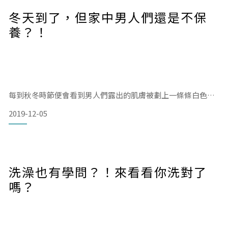
冬天到了，但家中男人們還是不保
養？！
因此如果想要避免出油和痘痘，首先應該要先檢視自己的生活
作息、飲食習慣，由內而外的慢慢調整。最基本的便是充足的
睡眠，然後多補充水分，多運動的同時也盡量避免較具刺激性
的食物。
每到秋冬時節便會看到男人們露出的肌膚被劃上一條條白色的
痕跡，這些都是因為缺水而使表層失去保護的作用。
平日的保養則可以依季節的變化而調整，例如夏天選擇
2019-12-05
可惜明明我們都知道只要加強保濕就能避免這個狀況，但偏偏
他們就是耳朵很硬呀！
洗澡也有學問？！來看看你洗對了
如果不願意在清潔後擦乳液，或許我們可以從洗澡就開始幫他
嗎？
們做保養？