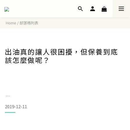
Home
/
部落格列表
出油真的讓人很困擾，但保養到底
該怎麼做呢？
2019-12-11
肌膚會出油是很正常的狀況，但出油過多除了滿臉油光外，還
容易長出痘痘、粉刺。主要的原因是皮脂腺受到高溫和賀爾蒙
的影響而分泌油脂，由此可知油肌問題不能只是使用外部的控
油產品，而是需要調整生理狀況才能夠達到平衡。