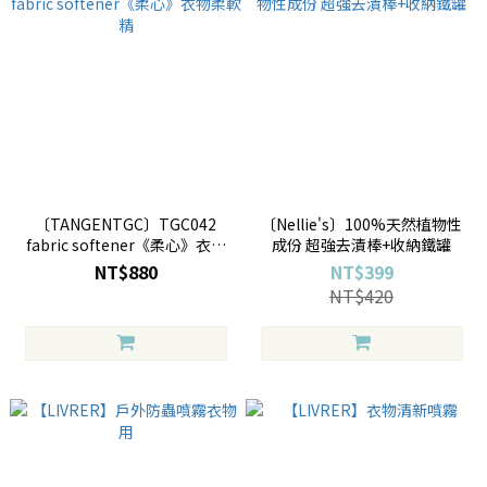
〔TANGENTGC〕TGC042
〔Nellie's〕100%天然植物性
fabric softener《柔心》衣物
成份 超強去漬棒+收納鐵罐
柔軟精
NT$880
NT$399
NT$420