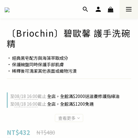
〔Briochin〕碧歐馨 護手洗碗
精
• 經典黑皂配方與海藻萃取成分
• 保護碗盤同時保護手部肌膚
• 稀釋後可清潔其他表面或織物污漬
至
08/18 16:00
截止
全店，全館滿$2000送滋養修護指緣油
至
08/18 16:00
截止
全店，全館滿$1200免運
查看更多
NT$432
NT$480