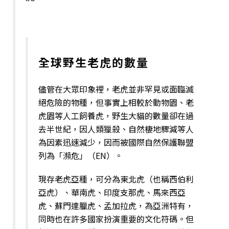
全球野生老虎的數量
儘管在大眾印象裡，老虎並非罕見或面臨滅
絕危險的物種，但事實上相較於動物園、老
虎園等人工飼養虎，野生大貓的數量卻在過
去半世紀，因人類獵殺、自然棲地驟減等人
為因素迅速減少，因而被國際自然保護聯盟
列為「瀕危」（EN）。
現存老虎亞種，可分為東北虎（也稱西伯利
亞虎）、華南虎、印度支那虎、馬來西亞
虎、蘇門達臘虎、孟加拉虎，為亞洲特有，
同時也在許多國家扮演重要的文化符碼。但