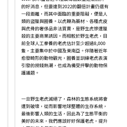
的好消息，但要達到2022的翻倍計畫仍還有
一段距離，而其中面臨的重要阻礙，便是人
類的盜獵與圈養。以虎鞭為藥材、各種虎皮
與虎骨的奢侈品非法買賣，是野生虎慘遭獵
殺的主要商業誘因。而相較於野生老虎，目
前全球人工豢養的老虎估計至少超過8,000
隻，主要集中於中國及東南亞。伴隨著近年
愈發畸形的動物觀光，圈養並訓練老虎表演
引發的撈錢熱潮，也成為備受抨擊的動物保
護議題。
一旦野生老虎滅絕了，森林的生態系統將會
遭到破壞，從而影響地球整體的生存系統，
最後影響人類的生活，因此為了生態平衡的
美好的未來，我們應該好好保護老虎，提升