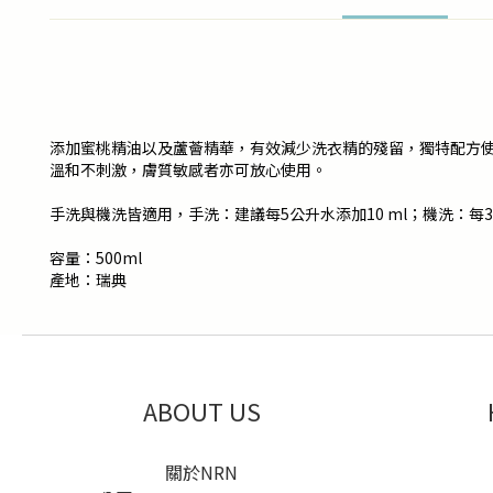
添加蜜桃精油以及蘆薈精華，有效減少洗衣精的殘留，獨特配方
溫和不刺激，膚質敏感者亦可放心使用。
手洗與機洗皆適用，手洗：建議每5公升水添加10 ml；機洗：每3
容量：500ml
產地：瑞典
ABOUT US
關於NRN