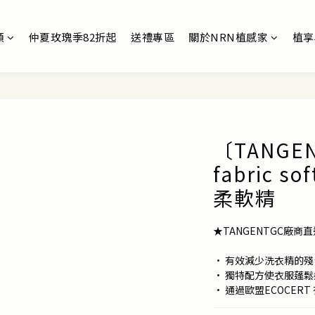
類
仲夏玫瑰季82折起
送禮專區
關於NRN植感家
植享
〔TANGE
fabric 
柔軟精
★TANGENTGC廠商直
• 有效減少洗衣精的殘
• 獨特配方使衣服蓬
• 通過歐盟ECOCERT