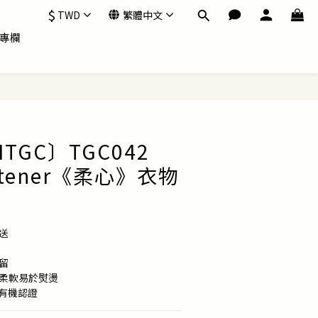
$
TWD
繁體中文
專欄
NTGC〕TGC042
softener《柔心》衣物
送
留
鬆柔軟易於熨燙
 有機認證