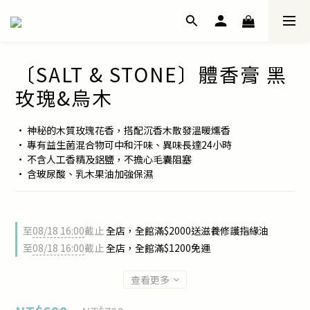
〔SALT & STONE〕體香膏 黑
玫瑰&烏木
• 神秘的木質玫瑰花香，搭配沉香木散發溫暖燻香
• 專有益生菌混合物可中和汗味、異味長達24小時
• 不含人工香精及鋁鹽，不擔心毛囊阻塞
• 含玻尿酸、乳木果油加強保濕
至
08/18 16:00
截止
全店，全館滿$2000送滋養修護指緣油
至
08/18 16:00
截止
全店，全館滿$1200免運
查看更多