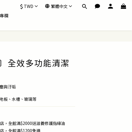
$
TWD
繁體中文
專欄
e's〕全效多功能清潔
灰塵與汙垢
、地板、水槽、玻璃等
店，全館滿$2000送滋養修護指緣油
店，全館滿$1200免運