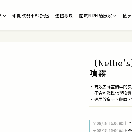
類
仲夏玫瑰季82折起
送禮專區
關於NRN植感家
植享
〔Nelli
噴霧
• 有效去除空間中的
• 不含刺激性化學物質
• 適用於桌子、牆面
至
08/18 16:00
截止
全
至
08/18 16:00
截止
全