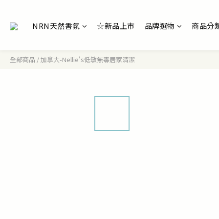
NRN天然香氛
☆新品上市
品牌選物
商品分
全部商品
/
加拿大-Nellie's低敏無毒居家清潔