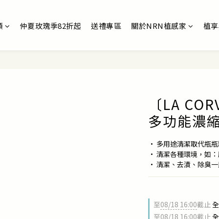
類
仲夏玫瑰季82折起
送禮專區
關於NRN植感家
植享
〔LA CO
多功能濃縮
• 多用途清潔取代瓶
• 清潔各種環境，如：廚
• 清潔、去漬、除臭
至
08/18 16:00
截止
全
至
08/18 16:00
截止
全