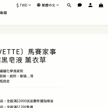
$
TWD
繁體中文
專欄
RVETTE〕馬賽家事
黑皂液 薰衣草
瓶罐罐化學清潔劑
房、廁所、玻璃.....等
一瓶搞定
店，全館滿$2000送滋養修護指緣油
店，全館滿$1200免運