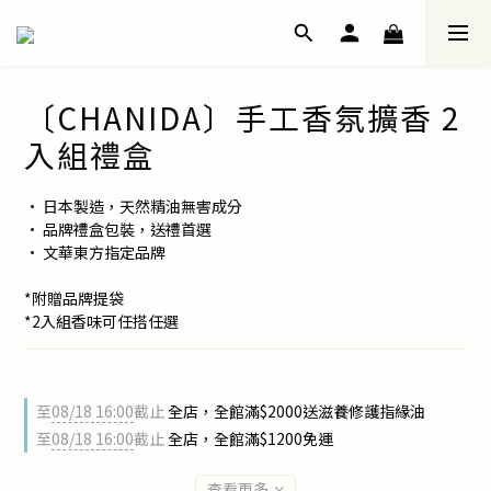
〔CHANIDA〕手工香氛擴香 2
入組禮盒
• 日本製造，天然精油無害成分
• 品牌禮盒包裝，送禮首選
• 文華東方指定品牌
*附贈品牌提袋
*2入組香味可任搭任選
至
08/18 16:00
截止
全店，全館滿$2000送滋養修護指緣油
至
08/18 16:00
截止
全店，全館滿$1200免運
查看更多