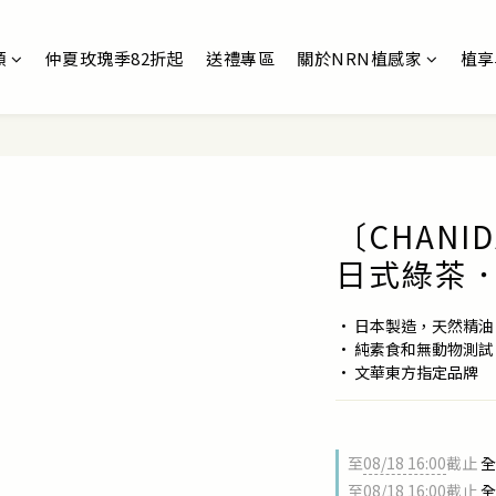
類
仲夏玫瑰季82折起
送禮專區
關於NRN植感家
植享
〔CHAN
日式綠茶
• 日本製造，天然精
• 純素食和無動物測試
• 文華東方指定品牌
至
08/18 16:00
截止
全
至
08/18 16:00
截止
全