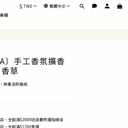
$
TWD
繁體中文
專欄
IDA〕手工香氛擴香
．香草
油、無毒溶劑基底
店，全館滿$2000送滋養修護指緣油
店，全館滿$1200免運