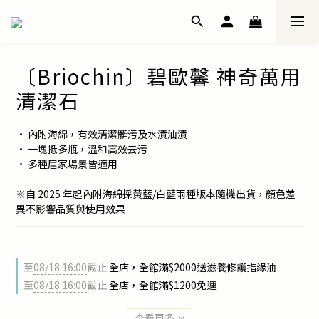
〔Briochin〕碧歐馨 神奇萬用
清潔石
• 內附海綿，有效清潔髒污及水漬油漬
• 一塊抵多瓶，溫和高效去污
• 多種居家場景皆適用
※自 2025 年起內附海綿採黃藍/白藍兩種版本隨機出貨，顏色差
異不影響品質與使用效果
至
08/18 16:00
截止
全店，全館滿$2000送滋養修護指緣油
至
08/18 16:00
截止
全店，全館滿$1200免運
查看更多