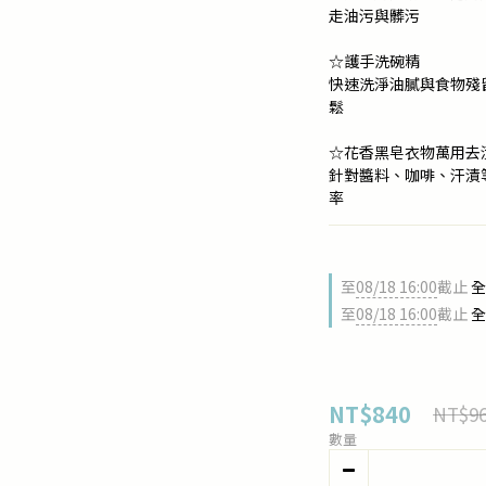
走油污與髒污
☆護手洗碗精
快速洗淨油膩與食物殘
鬆
☆花香黑皂衣物萬用去
針對醬料、咖啡、汗漬
率
至
08/18 16:00
截止
全
至
08/18 16:00
截止
全
NT$840
NT$9
數量