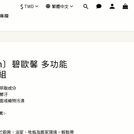
$
TWD
繁體中文
專欄
hin〕碧歐馨 多功能
組
藻萃取成分
髒汙
表面或織物污漬
薦✨
於廚房、浴室、地板及居家環境，輕鬆帶