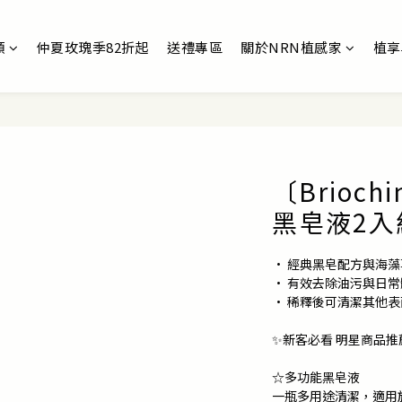
類
仲夏玫瑰季82折起
送禮專區
關於NRN植感家
植享
〔Brioc
黑皂液2入
• 經典黑皂配方與海
• 有效去除油污與日常
• 稀釋後可清潔其他
✨新客必看 明星商品推
☆多功能黑皂液
一瓶多用途清潔，適用