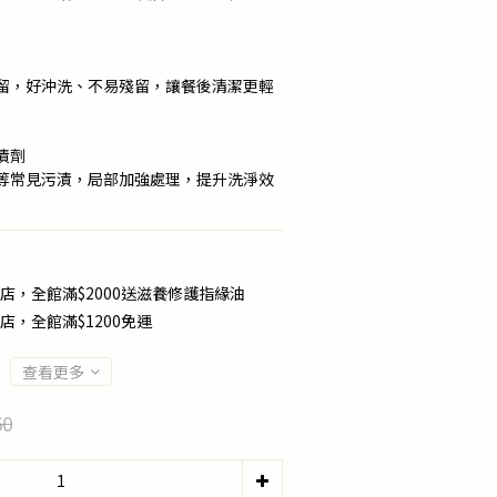
留，好沖洗、不易殘留，讓餐後清潔更輕
漬劑
等常見污漬，局部加強處理，提升洗淨效
店，全館滿$2000送滋養修護指緣油
店，全館滿$1200免運
查看更多
60