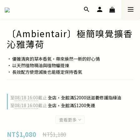
〔Ambientair〕極簡嗅覺擴香
沁雅薄荷
• 優雅清爽的草本香氣，帶來煥然一新的好心情
• 以天然植物精油與植物蠟提煉
• 長效配方使熄滅後也能穩定保持香氣
至
08/18 16:00
截止
全店，全館滿$2000送滋養修護指緣油
至
08/18 16:00
截止
全店，全館滿$1200免運
查看更多
NT$1,080
NT$1,180