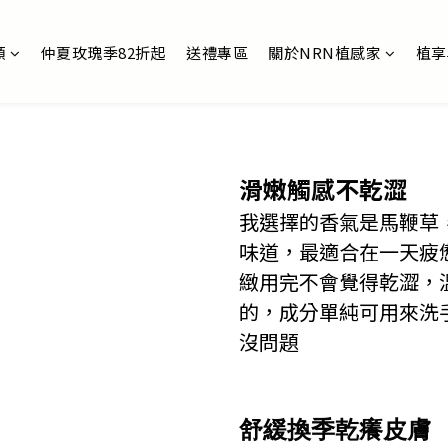
類
仲夏玫瑰季82折起
送禮專區
關於NRN植感家
植享
滑嫩觸感不乾澀
我選擇的香氣是馬鞭草
味道，最適合在一天疲
緻用完不會覺得乾澀，
的，成分單純可用來洗
沒問題
舒緩換季乾癢皮膚