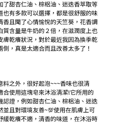
加了甜杏仁油、棕梠油、迷迭香萃取等
道也有多款可以選擇，都是很舒服的味
清香且聞了心情愉悅的天竺葵，花香調
白質含量是牛奶的２倍，在滋潤度上也
皮膚乾癢狀況，對於最近我因為換季乾
兩側，真是太適合而且改善太多了！
料之外，很好起泡~~~香味也很清
適合使用這塊皂來沐浴清潔!它所用的
機認證，例如甜杏仁油、棕梠油、迷迭
並且對環境友善~💯使用在肌膚上可
舒緩乾癢不適，清香的味道，在沐浴時