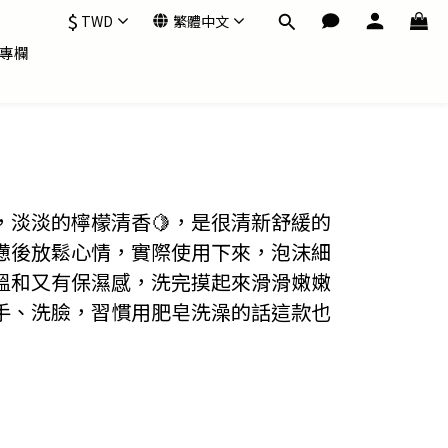
$
TWD
繁體中文
專欄
，淡淡的檸檬清香🍋，是很清新舒緩的
憊後放鬆心情，實際使用下來，泡沫細
溫和又有保濕感，洗完摸起來滑滑嫩嫩
手、洗臉，習慣用肥皂洗澡的話這款也