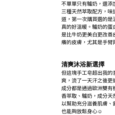
不單單只有驢奶，還添
三種天然萃取配方，味
道，第一次購買選的是
真的好溫暖。驢奶的蛋
是比牛奶更美白更改善
癢的皮膚，尤其是手臂
清爽沐浴新選擇
但這塊手工皂超出我的意
爽，流了一天汗之後更
成分都是通過歐洲雙有
香萃取、驢奶，成分天然
以幫助充分滋養肌膚、
也能夠放鬆身心☺️