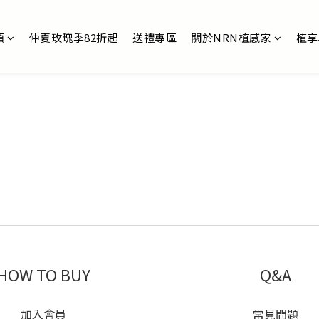
類
仲夏玫瑰季82折起
送禮專區
關於NRN植感家
植享
HOW TO BUY
Q&A
加入會員
常見問題