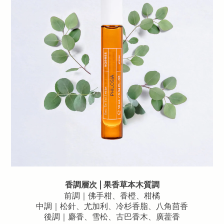
|
香調層次
果香草本木質調
前調｜
佛手柑
、香橙
、
柑橘
中調｜松針、尤加利、冷杉香脂
、
八角茴香
後調｜麝香、雪松、古巴香木
、廣藿香