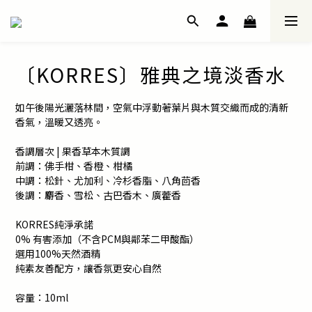
〔KORRES〕雅典之境淡香水
如午後陽光灑落林間，空氣中浮動著葉片與木質交織而成的清新
香氣，溫暖又透亮。
香調層次 | 果香草本木質調
前調：佛手柑、香橙、柑橘
中調：松針、尤加利、冷杉香脂、八角茴香
後調：麝香、雪松、古巴香木、廣藿香
KORRES純淨承諾
0% 有害添加（不含PCM與鄰苯二甲酸酯）
選用100%天然酒精
純素友善配方，讓香氛更安心自然
容量：10ml