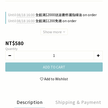
Until
08/18 16:00
全館滿$2000送滋養修護指緣油 on order
Until
08/18 16:00
全館滿$1200免運 on order
Show more
NT$580
Quantity
ADD TO CART
Add to Wishlist
Description
Shipping & Payment