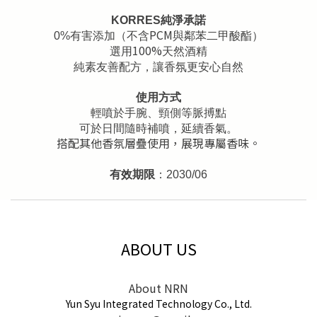
KORRES
純淨承諾
PCM
0%
有害添加（不含
與鄰苯二甲酸酯）
100%
選用
天然酒精
純素友善配方，讓香氛更安心自然
使用方式
輕噴於手腕、頸側等脈搏點
可於日間隨時補噴，延續香氣。
搭配其他香氛層疊使用，展現專屬香味。
有效期限
：2030/06
ABOUT US
About NRN
Yun Syu Integrated Technology Co., Ltd.