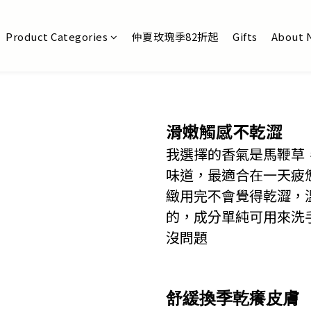
Product Categories
仲夏玫瑰季82折起
Gifts
About 
滑嫩觸感不乾澀
我選擇的香氣是馬鞭草
味道，最適合在一天疲
緻用完不會覺得乾澀，
的，成分單純可用來洗
沒問題
舒緩換季乾癢皮膚