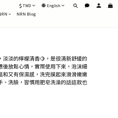
$
TWD
English
NRN
NRN Blog
，淡淡的檸檬清香🍋，是很清新舒緩的
憊後放鬆心情，實際使用下來，泡沫細
溫和又有保濕感，洗完摸起來滑滑嫩嫩
手、洗臉，習慣用肥皂洗澡的話這款也