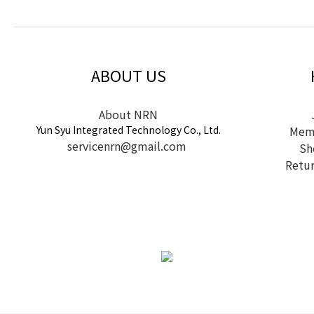
ABOUT US
About NRN
Yun Syu Integrated Technology Co., Ltd.
Memb
servicenrn@gmail.com
Sh
Retur