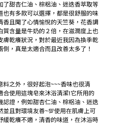
加了甜杏仁油、棕梠油、迷迭香萃取等
道也有多款可以選擇，都是很舒服的味
清香且聞了心情愉悅的天竺葵，花香調
白質含量是牛奶的２倍，在滋潤度上也
皮膚乾癢狀況，對於最近我因為換季乾
兩側，真是太適合而且改善太多了！
料之外，很好起泡~~~香味也很清
適合使用這塊皂來沐浴清潔!它所用的
機認證，例如甜杏仁油、棕梠油、迷迭
並且對環境友善~💯使用在肌膚上可
舒緩乾癢不適，清香的味道，在沐浴時