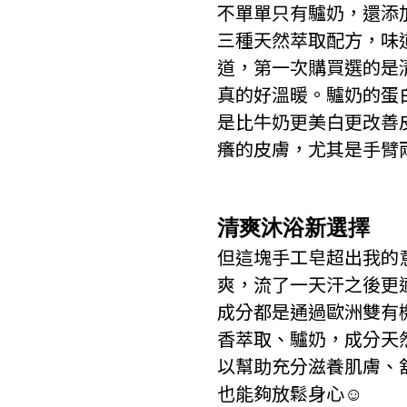
不單單只有驢奶，還添
三種天然萃取配方，味
道，第一次購買選的是
真的好溫暖。驢奶的蛋
是比牛奶更美白更改善
癢的皮膚，尤其是手臂
清爽沐浴新選擇
但這塊手工皂超出我的意
爽，流了一天汗之後更
成分都是通過歐洲雙有
香萃取、驢奶，成分天然
以幫助充分滋養肌膚、
也能夠放鬆身心☺️