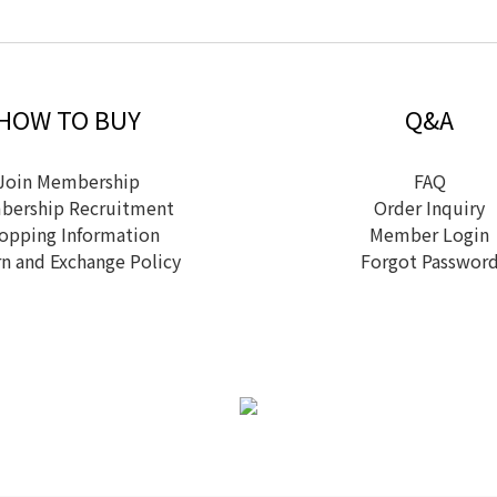
HOW TO BUY
Q&A
Join Membership
FAQ
ership Recruitment
Order Inquiry
opping Information
Member Login
n and Exchange Policy
Forgot Passwor