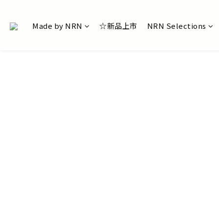
Made by NRN
☆新品上市
NRN Selections