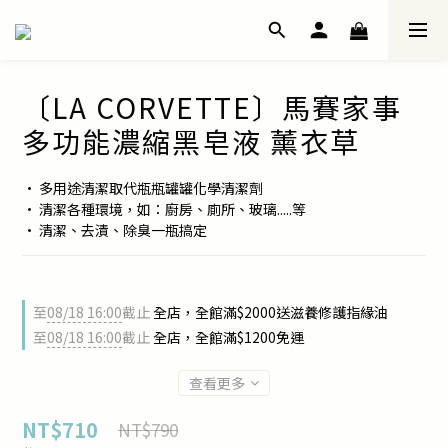
〔LA CORVETTE〕馬賽家事
多功能濃縮黑皂液 薰衣草
• 多用途清潔取代瓶瓶罐罐化學清潔劑
• 清潔各種環境，如：廚房、廁所、玻璃.....等
• 清潔、去漬、除臭一瓶搞定
至
08/18 16:00
截止
全店，全館滿$2000送滋養修護指緣油
至
08/18 16:00
截止
全店，全館滿$1200免運
查看更多
NT$710
NT$790