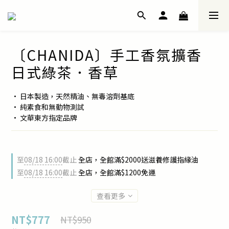
〔CHANIDA〕手工香氛擴香
日式綠茶．香草
• 日本製造，天然精油、無毒溶劑基底
• 純素食和無動物測試
• 文華東方指定品牌
至
08/18 16:00
截止
全店，全館滿$2000送滋養修護指緣油
至
08/18 16:00
截止
全店，全館滿$1200免運
查看更多
NT$777
NT$950