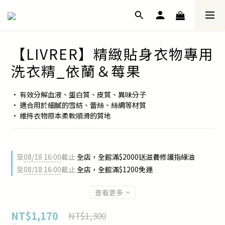
【LIVRER】精緻貼身衣物專用
洗衣精_依蘭＆莓果
• 有效分解血液、蛋白質、皮質、異味分子
• 適合用於細膩的雪紡、蕾絲、絲綢等材質
• 維持衣物原本柔軟順滑的質地
至
08/18 16:00
截止
全店，全館滿$2000送滋養修護指緣油
至
08/18 16:00
截止
全店，全館滿$1200免運
查看更多
NT$1,170
NT$1,300