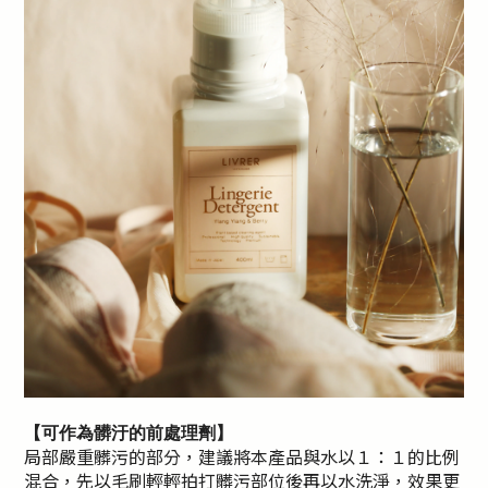
【可作為髒汙的前處理劑】
局部嚴重髒污的部分，建議將本產品與水以１：１的比例
混合，先以毛刷輕輕拍打髒污部位後再以水洗淨，效果更