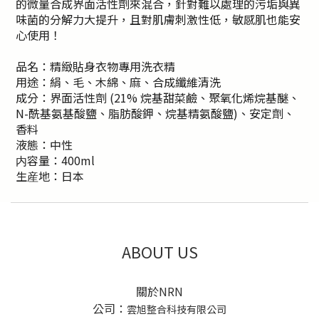
的微量合成界面活性劑來混合，針對難以處理的污垢與異
味菌的分解力大提升，且對肌膚刺激性低，敏感肌也能安
心使用！
品名：精緻貼身衣物專用洗衣精
用途：絹、毛、木綿、麻、合成纖維清洗
成分：界面活性劑 (21% 烷基甜菜鹼、聚氧化烯烷基醚、
N-酰基氨基酸鹽、脂肪酸鉀、烷基精氨酸鹽)、安定劑、
香料
液態：中性
内容量：400ml
生産地：日本
ABOUT US
關於NRN
公司：
雲旭整合科技有限公司