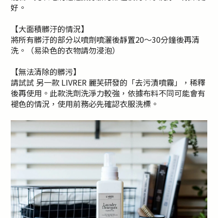
好。
【大面積髒汙的情況】
將所有髒汙的部分以噴劑噴灑後靜置20～30分鐘後再清
洗。（易染色的衣物請勿浸泡）
【無法清除的髒污】
請試試 另一款 LIVRER 麗芙研發的「去污漬噴霧」，稀釋
後再使用。此款洗劑洗淨力較強，依據布料不同可能會有
褪色的情況，使用前務必先確認衣服洗標。