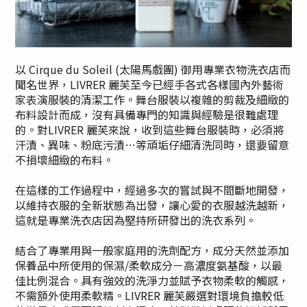
以 Cirque du Soleil (太陽馬戲團) 御用專業衣物洗衣店而
聞名世界，LIVRER 麗芙至今已經手各式各樣國內外藝術
家表演服裝的清潔工作。舞台服裝以複雜的剪裁及細緻的
布料設計而成，沒有具備專門的知識與經驗是很難處理
的。對LIVRER 麗芙來說，收到這些舞台服裝時，必須將
汗漬、異味、粉底污漬…等頑垢仔細清洗同時，還要留意
不損壞細緻的布料。
在這樣的工作過程中，經過多次的嘗試與不間斷地開發，
以維持衣服的全新狀態為出發，讓心愛的衣服越洗越新，
這就是專業洗衣店因為堅持所研發出的洗衣系列。
結合了專業用與一般家庭用的洗劑配方，成分天然並添加
保養品中所使用的保濕/柔軟成分－高濃度氨基酸，以最
佳比例混合。具有強效的洗淨力並賦予衣物柔軟的觸感，
不需額外使用柔軟精。LIVRER 麗芙嚴選對環境負擔較低