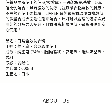
保養品中所使用的保濕/柔軟成分－高濃度氨基酸，以最
佳比例混合。具有強效的洗淨力並賦予衣物柔軟的觸感，
不需額外使用柔軟精。LIVRER 麗芙嚴選對環境負擔較低
的微量合成界面活性劑來混合，針對難以處理的污垢與異
味菌的分解力大提升，且對肌膚刺激性低，敏感肌也能安
心使用！
品名：日常全效洗衣精
用途：綿、麻、合成繊維使用
成分：純肥皂 (24%、脂肪酸鉀)、安定劑、泡沫調整劑、
香料
液態：弱鹼性
内容量：600ml
生產地：日本
ABOUT US