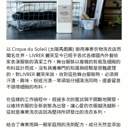
以 Cirque du Soleil (太陽馬戲團) 御用專業衣物洗衣店而
聞名世界，LIVRER 麗芙至今已經手各式各樣國內外藝術
家表演服裝的清潔工作。舞台服裝以複雜的剪裁及細緻的
布料設計而成，沒有具備專門的知識與經驗是很難處理
的。對LIVRER 麗芙來說，收到這些舞台服裝時，必須將
汗漬、異味、粉底污漬…等頑垢仔細清洗同時，還要留意
不損壞細緻的布料。
在這樣的工作過程中，經過多次的嘗試與不間斷地開發，
以維持衣服的全新狀態為出發，讓心愛的衣服越洗越新，
這就是專業洗衣店因為堅持所研發出的洗衣系列。
結合了專業用與一般家庭用的洗劑配方，成分天然並添加