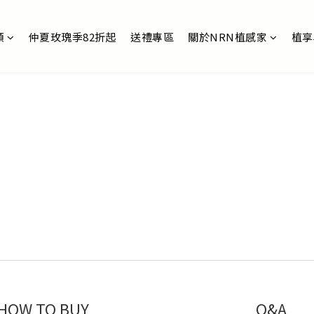
類
仲夏玫瑰季82折起
送禮專區
關於NRN植感家
植享
HOW TO BUY
Q&A