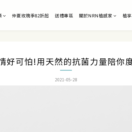
類
仲夏玫瑰季82折起
送禮專區
關於NRN植感家
植享
情好可怕!用天然的抗菌力量陪你
2021-05-28