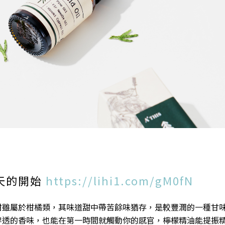
天的開始
https://lihi1.com/gM0fN
柑雖屬於柑橘類，其味道甜中帶苦餘味猶存，是較豐潤的一種甘
穿透的香味，也能在第一時間就觸動你的感官，檸檬精油能提振