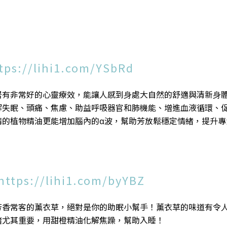
tps://lihi1.com/YSbRd
居有非常好的⼼靈療效，能讓⼈感到⾝處⼤⾃然的舒適與清新⾝
解失眠、頭痛、焦慮、助益呼吸器官和肺機能、增進血液循環、
精的植物精油更能增加腦內的α波，幫助芳放鬆穩定情緒，提升專
https://lihi1.com/byYBZ
芳香常客的薰衣草，絕對是你的助眠小幫手！薰衣草的味道有令
緒尤其重要，用甜橙精油化解焦躁，幫助入睡！