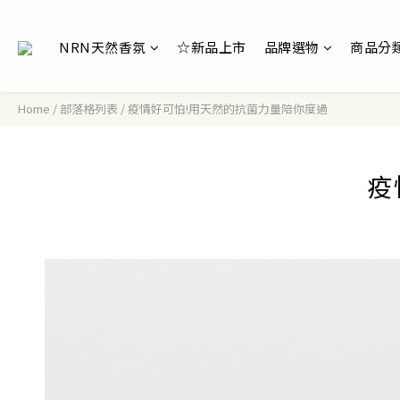
NRN天然香氛
☆新品上市
品牌選物
商品分
Home
/
部落格列表
/
疫情好可怕!用天然的抗菌力量陪你度過
疫