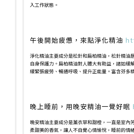
入工作狀態。
午後開始疲憊，來點淨化精油
ht
淨化精油主要成分是松針和扁柏精油，松針精油
自身保護力。扁柏精油對人體大有助益，諸如緩
緩緊張疲勞、暢通呼吸、提升正能量。富含芬多
晚上睡前，用晚安精油一覺好眠
晚安精油主要成分是薰衣草和甜橙，一直是室內
柔甜美的香氣，讓人不自覺心情愉悅，睡前的情