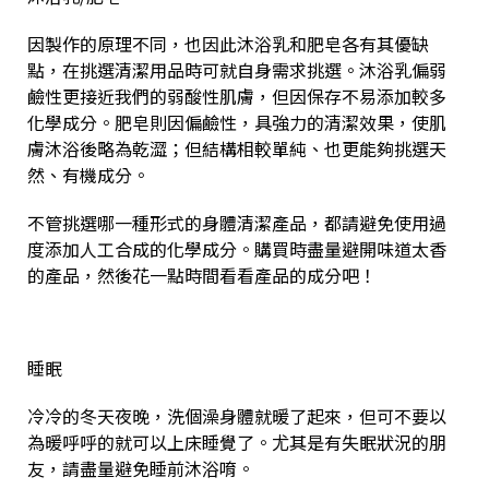
因製作的原理不同，也因此沐浴乳和肥皂各有其優缺
點，在挑選清潔用品時可就自身需求挑選。沐浴乳偏弱
鹼性更接近我們的弱酸性肌膚，但因保存不易添加較多
化學成分。肥皂則因偏鹼性，具強力的清潔效果，使肌
膚沐浴後略為乾澀；但結構相較單純、也更能夠挑選天
然、有機成分。
不管挑選哪一種形式的身體清潔產品，都請避免使用過
度添加人工合成的化學成分。購買時盡量避開味道太香
的產品，然後花一點時間看看產品的成分吧！
睡眠
冷冷的冬天夜晚，洗個澡身體就暖了起來，但可不要以
為暖呼呼的就可以上床睡覺了。尤其是有失眠狀況的朋
友，請盡量避免睡前沐浴唷。