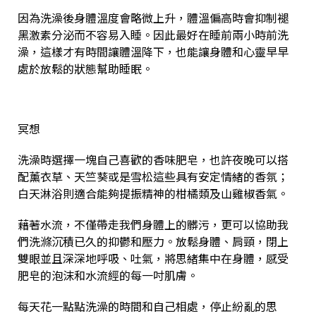
因為洗澡後身體溫度會略微上升，體溫偏高時會抑制褪
黑激素分泌而不容易入睡。因此最好在睡前兩小時前洗
澡，這樣才有時間讓體溫降下，也能讓身體和心靈早早
處於放鬆的狀態幫助睡眠。
冥想
洗澡時選擇一塊自己喜歡的香味肥皂，也許夜晚可以搭
配薰衣草、天竺葵或是雪松這些具有安定情緒的香氛；
白天淋浴則適合能夠提振精神的柑橘類及山雞椒香氣。
藉著水流，不僅帶走我們身體上的髒污，更可以協助我
們洗滌沉積已久的抑鬱和壓力。放鬆身體、肩頸，閉上
雙眼並且深深地呼吸、吐氣，將思緒集中在身體，感受
肥皂的泡沫和水流經的每一吋肌膚。
每天花一點點洗澡的時間和自己相處，停止紛亂的思